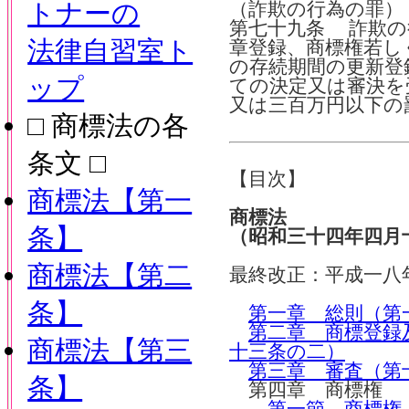
トナーの
（詐欺の行為の罪）
第七十九条 詐欺の
法律自習室ト
章登録、商標権若し
の存続期間の更新登
ップ
ての決定又は審決を
又は三百万円以下の
□ 商標法の各
条文 □
【目次】
商標法【第一
商標法
条】
（昭和三十四年四月
商標法【第二
最終改正：平成一八
条】
第一章 総則（第
第二章 商標登録
商標法【第三
十三条の二）
第三章 審査（第
条】
第四章 商標権