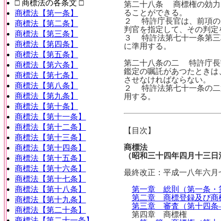
□ 商標法の各条文 □
第二十八条 商標権の効力
ることができる。
商標法【第一条】
２ 特許庁長官は、前項の
商標法【第二条】
判官を指定して、その判定
商標法【第三条】
３ 特許法第七十一条第三
商標法【第四条】
に準用する。
商標法【第五条】
第二十八条の二 特許庁長
商標法【第六条】
鑑定の嘱託があつたときは
商標法【第七条】
させなければならない。
商標法【第八条】
２ 特許法第七十一条の二
商標法【第九条】
用する。
商標法【第十条】
商標法【第十一条】
商標法【第十二条】
【目次】
商標法【第十三条】
商標法
商標法【第十四条】
（昭和三十四年四月十三日
商標法【第十五条】
商標法【第十六条】
最終改正：平成一八年六月
商標法【第十七条】
商標法【第十八条】
第一章 総則（第一条・
第二章 商標登録及び商
商標法【第十九条】
第三章 審査（第十四条
商標法【第二十条】
第四章 商標権
商標法【第二十一条】