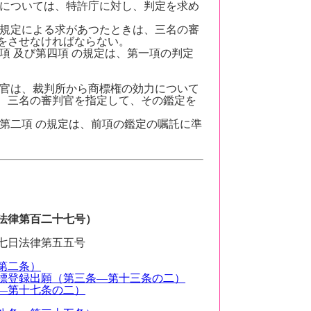
については、特許庁に対し、判定を求め
規定による求があつたときは、三名の審
をさせなければならない。
項 及び第四項 の規定は、第一項の判定
官は、裁判所から商標権の効力について
、三名の審判官を指定して、その鑑定を
第二項 の規定は、前項の鑑定の嘱託に準
法律第百二十七号）
七日法律第五五号
第二条）
標登録出願（第三条―第十三条の二）
―第十七条の二）